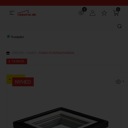
1
0
FORSIDE
»
FAKRO
»
FAKRO FLADTAGSVINDUE
TILBAGE
- 27%
NYHED
1