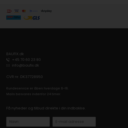
BAUFIX.dk
+45 70 60 23 80
info@baufix.dk
CVR nr. DK37728950
Kundeservice er åben hverdage 8-18.
Mails besvares indenfor 24 timer.
Få nyheder og tilbud direkte i din indbakke.