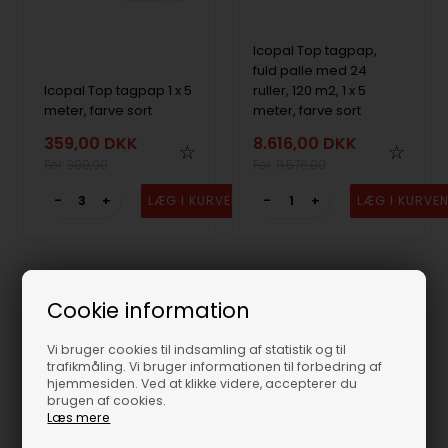
Icopal Top tagpap,
fuld palle med 24
Icopal Top tagpap 1 x 5
ruller, 120 m2, 1 x 5
meter, farve sort
meter, farve sort
359,00
DKK
8.616,00
DKK
399,00
9.576,00
-
+
-
+
Cookie information
Vi bruger cookies til indsamling af statistik og til
trafikmåling. Vi bruger informationen til forbedring af
hjemmesiden. Ved at klikke videre, accepterer du
brugen af cookies.
Læs mere