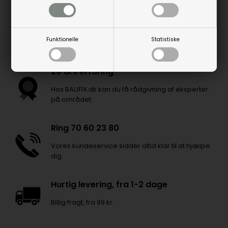
Funktionelle
Statistiske
20 års erfaring
Hos BAUFIX.dk kan du få rådgivning af eksperter
på området.
Ring 70 60 23 80
Vores kundeservice sidder altid klar til at hjælpe
dig.
Hurtig levering, fra 1-2 dage
Billig fragt, fra 99 kr.