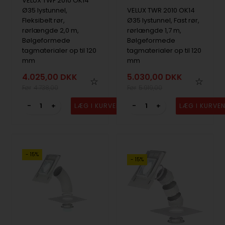
VELUX TWF 2010 OK14
Ø35 lystunnel,
VELUX TWR 2010 OK14
Fleksibelt rør,
Ø35 lystunnel, Fast rør,
rørlængde 2,0 m,
rørlængde 1,7 m,
Bølgeformede
Bølgeformede
tagmaterialer op til 120
tagmaterialer op til 120
mm
mm
4.025,00
DKK
5.030,00
DKK
4.738,00
5.919,00
-
+
-
+
- 15%
- 15%