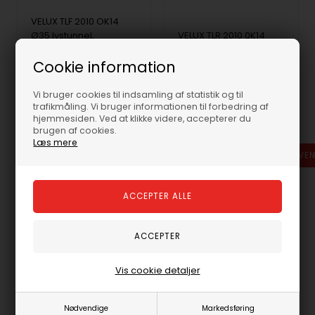
VELUX TLF 2010 OK14
Ø35 lystunnel,
VELUX TLR 2010 0K14
Fleksibelt rør,
Ø35 lystunnel, Fast rør,
rørlængde 2,0 m,
rørlængde 1,7 m, Flade
Cookie information
Flade tagmaterialer
tagmaterialer op til 16
op til 16 mm
mm
Vi bruger cookies til indsamling af statistik og til
trafikmåling. Vi bruger informationen til forbedring af
4.025,00
DKK
5.030,00
DKK
hjemmesiden. Ved at klikke videre, accepterer du
4.738,00
5.919,00
brugen af cookies.
Læs mere
-
+
-
+
Vis cookie detaljer
Nødvendige
Markedsføring