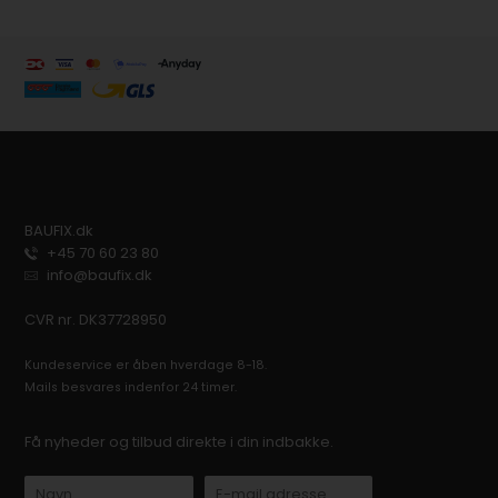
BAUFIX.dk
+45 70 60 23 80
info@baufix.dk
CVR nr. DK37728950
Kundeservice er åben hverdage 8-18.
Mails besvares indenfor 24 timer.
Få nyheder og tilbud direkte i din indbakke.