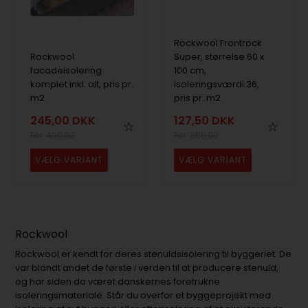
Rockwool Frontrock
Rockwool
Super, størrelse 60 x
facadeisolering
100 cm,
komplet inkl. alt, pris pr.
isoleringsværdi 36,
m2
pris pr. m2
245,00
DKK
127,50
DKK
490,00
255,00
Rockwool
Rockwool er kendt for deres stenuldsisolering til byggeriet. De
var blandt andet de første i verden til at producere stenuld,
og har siden da været danskernes foretrukne
isoleringsmateriale. Står du overfor et byggeprojekt med