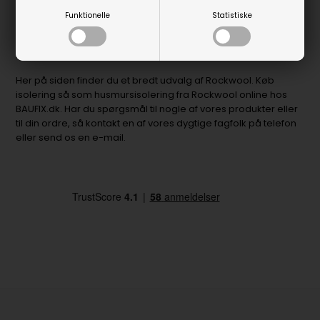
Facadeisolering
Funktionelle
Statistiske
Rørskåle og anden rør isolering
Køb Rockwool online hos BAUFIX.dk
Her på siden finder du et bredt udvalg af Rockwool. Køb
isolering så som husmursisolering fra Rockwool online hos
BAUFIX.dk. Har du spørgsmål til nogle af vores produkter eller
til din ordre, så kontakt en af vores dygtige fagfolk på telefon
eller send os en e-mail.