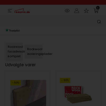
0
Rockwool
Rockwool
facadeisolering
isoleringsplader
komplet
Udvalgte varer
- 50%
- 50%