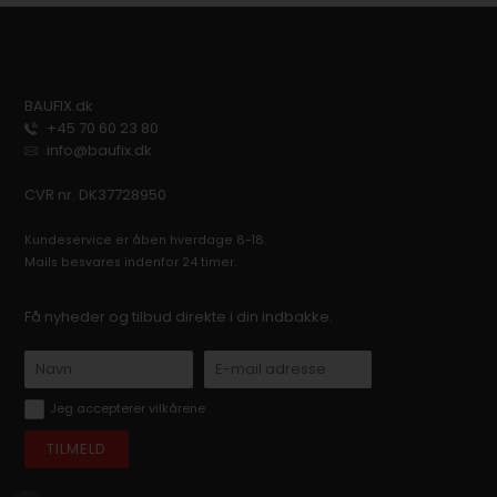
BAUFIX.dk
+45 70 60 23 80
info@baufix.dk
CVR nr. DK37728950
Kundeservice er åben hverdage 8-18.
Mails besvares indenfor 24 timer.
Få nyheder og tilbud direkte i din indbakke.
Jeg accepterer vilkårene