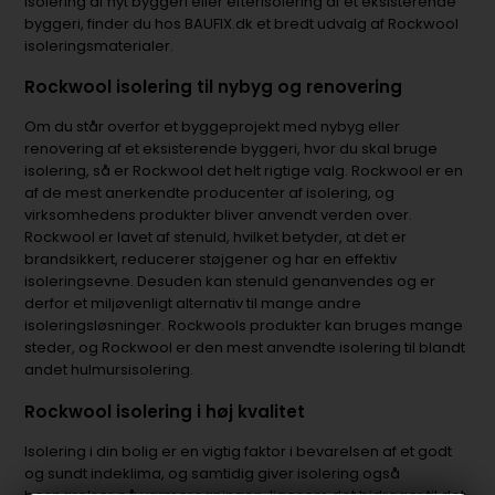
isolering af nyt byggeri eller efterisolering af et eksisterende
byggeri, finder du hos BAUFIX.dk et bredt udvalg af Rockwool
isoleringsmaterialer.
Rockwool isolering til nybyg og renovering
Om du står overfor et byggeprojekt med nybyg eller
renovering af et eksisterende byggeri, hvor du skal bruge
isolering, så er Rockwool det helt rigtige valg. Rockwool er en
af de mest anerkendte producenter af isolering, og
virksomhedens produkter bliver anvendt verden over.
Rockwool er lavet af stenuld, hvilket betyder, at det er
brandsikkert, reducerer støjgener og har en effektiv
isoleringsevne. Desuden kan stenuld genanvendes og er
derfor et miljøvenligt alternativ til mange andre
isoleringsløsninger. Rockwools produkter kan bruges mange
steder, og Rockwool er den mest anvendte isolering til blandt
andet hulmursisolering.
Rockwool isolering i høj kvalitet
Isolering i din bolig er en vigtig faktor i bevarelsen af et godt
og sundt indeklima, og samtidig giver isolering også