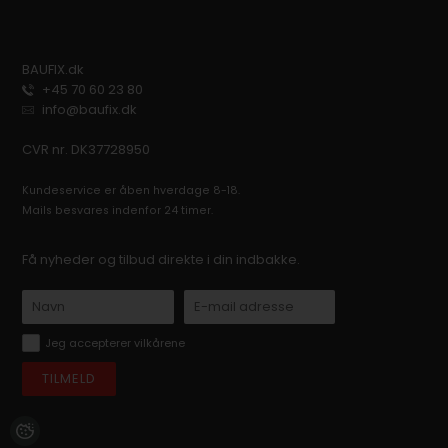
BAUFIX.dk
+45 70 60 23 80
info@baufix.dk
CVR nr. DK37728950
Kundeservice er åben hverdage 8-18.
Mails besvares indenfor 24 timer.
Få nyheder og tilbud direkte i din indbakke.
Jeg accepterer vilkårene