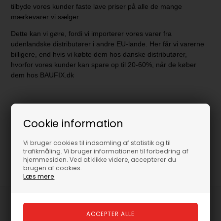
tilbyde vores kunder faste lave priser på alle de mange
mærkevarer vi sælger.
Dette kan vi gøre, fordi vi importerer vores varer fra
udenlandske distributører i andre EU-lande. Her får vi varerne
billigere, end hvis vi købte dem hos danske distributører,
hvorfor vores kunder kan spare op til 20-60%, når de køber
dem hos
BAUFIX.dk
Cookie information
Vi bruger cookies til indsamling af statistik og til
trafikmåling. Vi bruger informationen til forbedring af
hjemmesiden. Ved at klikke videre, accepterer du
brugen af cookies.
Læs mere