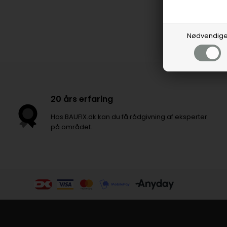
Nødvendig
20 års erfaring
Hos BAUFIX.dk kan du få rådgivning af eksperter
på området.