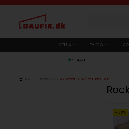
VELUX
FAKRO
IC
FORSIDE
»
ROCKWOOL
»
ROCKWOOL FACADEISOLERING KOMPLET
Rock
- 50%