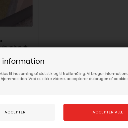
l
olering komplet
 pris pr. m2
 information
0
DKK
00
ies til indsamling af statistik og til trafikmåling. Vi bruger informatione
f hjemmesiden. Ved at klikke videre, accepterer du brugen af cookies