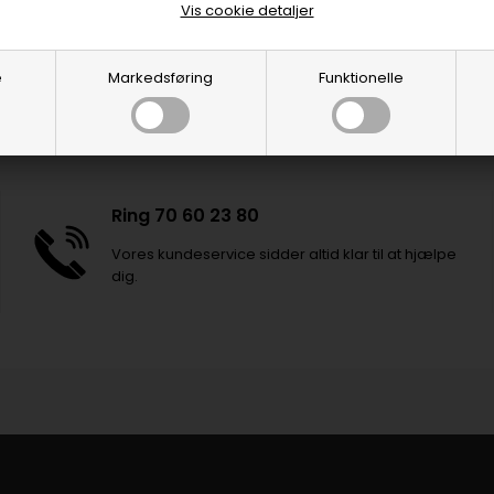
Vis cookie detaljer
e
Markedsføring
Funktionelle
Ring 70 60 23 80
Vores kundeservice sidder altid klar til at hjælpe
dig.