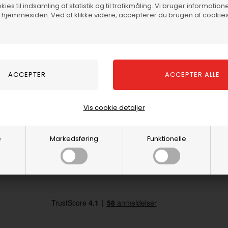
Fuld palle med 24 ruller, 120 
ies til indsamling af statistik og til trafikmåling. Vi bruger informatione
f hjemmesiden. Ved at klikke videre, accepterer du brugen af cookies
Vær opmærksom på, at produk
Ydermere gør vi opmærksom på
500 P.
Produktet ikke er brandgodke
Broof(t1) og derfor alene ka
er brandgodkendt i Danmark a
Vis cookie detaljer
e
Markedsføring
Funktionelle