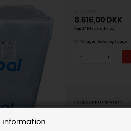
Før 9.576,00
8.616,00
DKK
På lager
, levering 1 dage
-
+
PRODUKTINFORMATION
Icopal Top tagpap PYE PV250 S
 information
m2 pr. rulle.