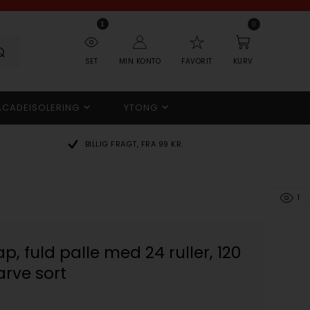
1
0
SET
MIN KONTO
FAVORIT
KURV
ACADEISOLERING
YTONG
BILLIG FRAGT, FRA 99 KR.
1
, fuld palle med 24 ruller, 120
arve sort