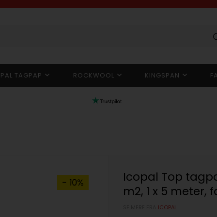
OPAL TAGPAP
ROCKWOOL
KINGSPAN
F
Icopal Top tagpap
- 10%
m2, 1 x 5 meter, f
SE MERE FRA
ICOPAL