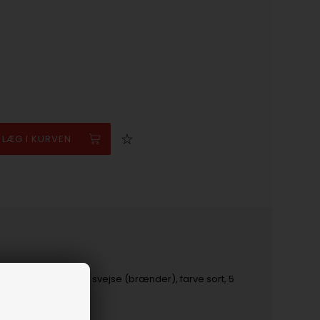
 5,2s, SBS overpap svejse (brænder), farve sort, 5