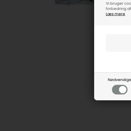
Vi bruger cook
forbedring a
Læs mere
Nødvendig