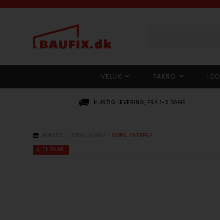
VELUX
FAKRO
IC
HURTIG LEVERING, FRA 1-2 DAGE
FORSIDE
»
ICOPAL TAGPAP
»
ICOPAL OVERPAP
TILBAGE