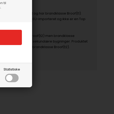
m2
n til
.
tet er CE-mærket og har brandklasse Broof(t1).
, at produktet er EU-importeret og ikke er en Top
ndt i brandklasse Broof(t2) men brandklasse
n anvendes lovligt på sekundære bygninger. Produktet
f anden importør i brandklasse Broof(t2).
Statistiske