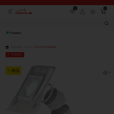
1
0
FORSIDE
»
VELUX
»
VELUX LYSTUNNEL
TILBAGE
- 15%
1